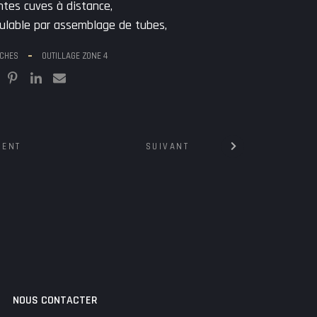
ntes cuves à distance,
lable par assemblage de tubes,
RCHES
OUTILLAGE ZONE 4
n
DENT
SUIVANT
NOUS CONTACTER