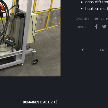
dans différe
hauteur modu
CATÉGORIE
BRAS / PE
PARTAGER
Navigatio
PRÉCÉ
entre
les
articles
DOMAINES D’ACTIVITÉ