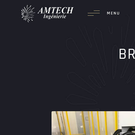
Passer
au
MENU
contenu
BR