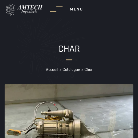
Passer
MENU
au
contenu
CHAR
Accueil
»
Catalogue
»
Char