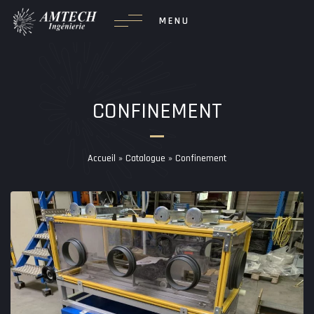
Passer
MENU
au
contenu
CONFINEMENT
Accueil
»
Catalogue
»
Confinement