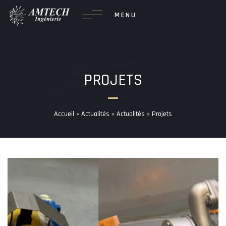
Passer
MENU
au
contenu
PROJETS
Accueil
»
Actualités
»
Actualités
»
Projets