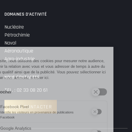
DOMAINES D’ACTIVITÉ
Nucléaire
Pétrochimie
Naval
Aéronautique
Agro-industrie
Sur ce site, nous utilisons des cookies pour mesurer notre audience,
entretenir la relation avec vous et vous adresser de temps à autre du
contenu qualitif ainsi que de la publicité. Vous pouvez sélectionner ici
NOUS CONTACTER
ceux que vous autorisez à rester ici.
TEL. : 02 33 08 20 61
Tout cocher
NOUS CONTACTER
Facebook Pixel
Identifie les visiteurs en provenance de publications
?
Facebook
Parce que vous ne venez pas tous les jours sur notre site, ce pet
Google Analytics